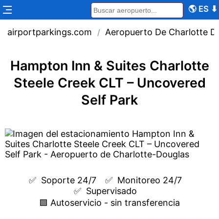
🌎
ES
⬇
airportparkings.com
Aeropuerto De Charlotte D
/
Hampton Inn & Suites Charlotte
Steele Creek CLT – Uncovered
Self Park
✅  
Soporte 24/7
✅  
Monitoreo 24/7
✅  
Supervisado
🟩 Autoservicio - sin transferencia