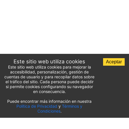
Este sitio web utiliza cookies
Aceptar
Este sitio web utiliza cookies para mejorar la
accesibilidad, personalización, gestión de
cuentas de usuario y para recopilar datos sobre
el tráfico del sitio. Cada persona puede decidir
si permite cookies configurando su navegador
en consecuencia.
Puede encontrar más información en nuestra
Lista de aparcamientos del aeropuerto
Política de Privacidad
y
Términos y
Condiciones
.
Estados Unidos
⬇️