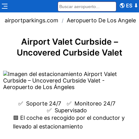
🌎
ES
⬇
airportparkings.com
Aeropuerto De Los Angeles
/
Airport Valet Curbside –
Uncovered Curbside Valet
✅  
Soporte 24/7
✅  
Monitoreo 24/7
✅  
Supervisado
🟩 El coche es recogido por el conductor y
llevado al estacionamiento