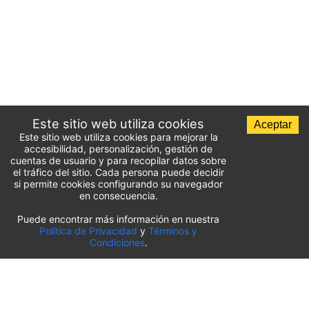
Este sitio web utiliza cookies
Aceptar
Este sitio web utiliza cookies para mejorar la
accesibilidad, personalización, gestión de
cuentas de usuario y para recopilar datos sobre
el tráfico del sitio. Cada persona puede decidir
si permite cookies configurando su navegador
en consecuencia.
Puede encontrar más información en nuestra
Lista de aparcamientos del aeropuerto
Política de Privacidad
y
Términos y
Condiciones
.
Estados Unidos
⬇️
Aeropuerto Internacional O’Hare de Chicago
(
ORD
)