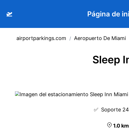
🛫
Página de in
airportparkings.com
Aeropuerto De Miami
/
Sleep I
✅  
Soporte 24
1.0
k