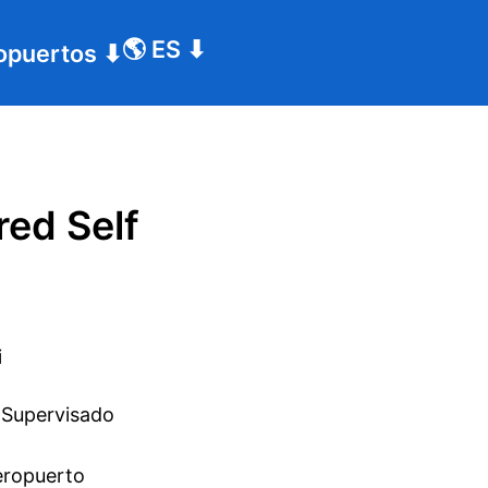
🌎
ES
⬇
opuertos
⬇
red Self
 
Supervisado
aeropuerto