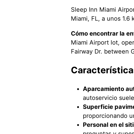
Sleep Inn Miami Airpo
Miami, FL, a unos 1.6 
Cómo encontrar la en
Miami Airport lot, ope
Fairway Dr. between G
Característica
Aparcamiento aut
autoservicio suel
Superficie pavim
proporcionando un
Personal en el siti
preguntas y super