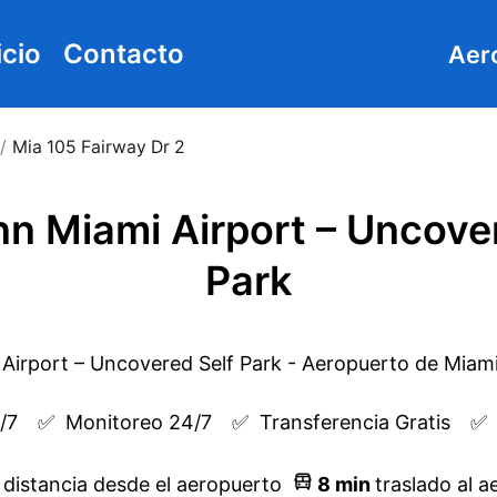
icio
Contacto
Aer
/
Mia 105 Fairway Dr 2
nn Miami Airport – Uncove
Park
/7
✅  
Monitoreo 24/7
✅  
Transferencia Gratis
✅ 
m
distancia desde el aeropuerto
8
min
traslado al 