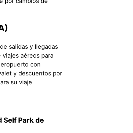
te por cambios de
A)
de salidas y llegadas
 viajes aéreos para
 aeropuerto con
valet y descuentos por
ara su viaje.
 Self Park de