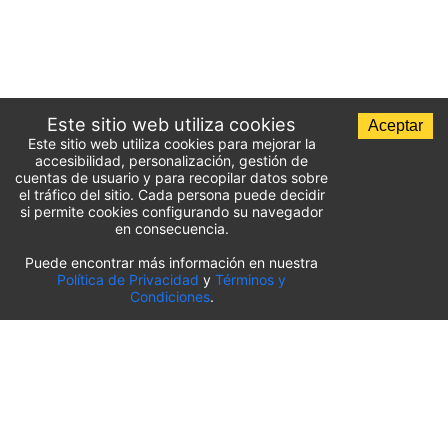
Este sitio web utiliza cookies
Aceptar
Este sitio web utiliza cookies para mejorar la
accesibilidad, personalización, gestión de
cuentas de usuario y para recopilar datos sobre
el tráfico del sitio. Cada persona puede decidir
si permite cookies configurando su navegador
en consecuencia.
Puede encontrar más información en nuestra
Lista de aparcamientos del aeropuerto
Política de Privacidad
y
Términos y
Condiciones
.
Estados Unidos
⬇️
Aeropuerto Internacional O’Hare de Chicago
(
ORD
)
Aeropuerto Internacional de Sacramento
(
SMF
)
Aeropuerto Internacional de Salt Lake City
(
SLC
)