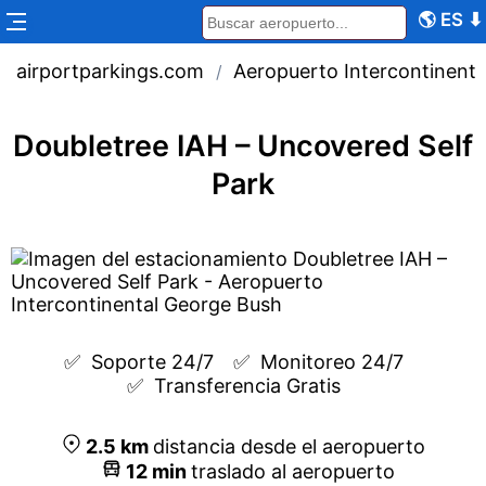
🌎
ES
⬇
airportparkings.com
Aeropuerto Intercontinent
/
Doubletree IAH – Uncovered Self
Park
✅  
Soporte 24/7
✅  
Monitoreo 24/7
✅  
Transferencia Gratis
2.5
km
distancia desde el aeropuerto
12
min
traslado al aeropuerto