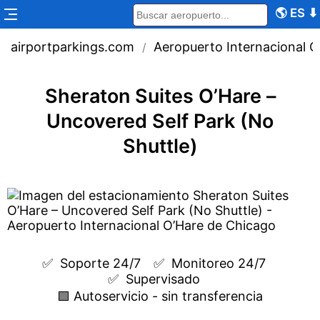
🌎
ES
⬇
airportparkings.com
Aeropuerto Internacional 
/
Sheraton Suites O’Hare –
Uncovered Self Park (No
Shuttle)
✅  
Soporte 24/7
✅  
Monitoreo 24/7
✅  
Supervisado
🟩 Autoservicio - sin transferencia