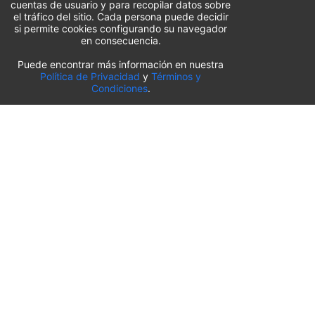
cuentas de usuario y para recopilar datos sobre
el tráfico del sitio. Cada persona puede decidir
si permite cookies configurando su navegador
en consecuencia.
Puede encontrar más información en nuestra
Lista de aparcamientos del aeropuerto
Política de Privacidad
y
Términos y
Condiciones
.
Estados Unidos
⬇️
Aeropuerto Internacional O’Hare de Chicago
(
ORD
)
Aeropuerto Internacional de Sacramento
(
SMF
)
Aeropuerto Internacional de Salt Lake City
(
SLC
)
Aeropuerto Internacional de Pittsburgh
(
PIT
)
Aeropuerto Internacional de Orlando
(
MCO
)
Aeropuerto Internacional de Kansas City
(
MCI
)
Aeropuerto Internacional de Búfalo-Niágara
(
BUF
)