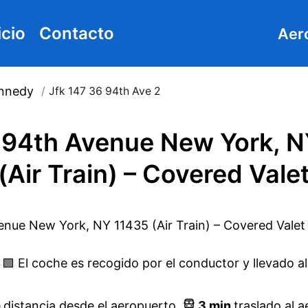
icio
Contacto
Aer
ennedy
/
Jfk 147 36 94th Ave 2
 94th Avenue New York, N
(Air Train) – Covered Vale
🟩 El coche es recogido por el conductor y llevado a
m
distancia desde el aeropuerto
3
min
traslado al 