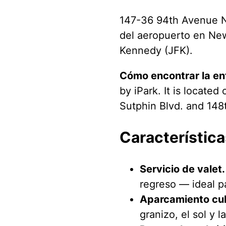
147-36 94th Avenue Ne
del aeropuerto en New
Kennedy (JFK).
Cómo encontrar la en
by iPark. It is locate
Sutphin Blvd. and 148t
Característica
Servicio de valet.
regreso — ideal p
Aparcamiento cub
granizo, el sol y 