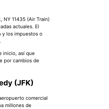
 NY 11435 (Air Train)
cadas actuales. El
a y los impuestos o
.
 inicio, así que
te por cambios de
nedy (JFK)
aeropuerto comercial
na millones de