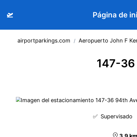
🛫
Página de in
airportparkings.com
Aeropuerto John F K
/
147-36
✅  
Supervisado
3.9
k