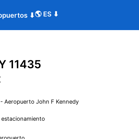
🌎
ES
⬇
opuertos
⬇
Y 11435
t
l estacionamiento
aeropuerto