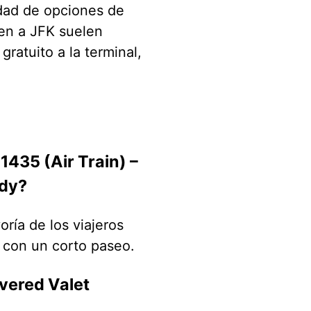
edad de opciones de
gen a JFK suelen
ratuito a la terminal,
435 (Air Train) –
edy?
ría de los viajeros
 con un corto paseo.
vered Valet