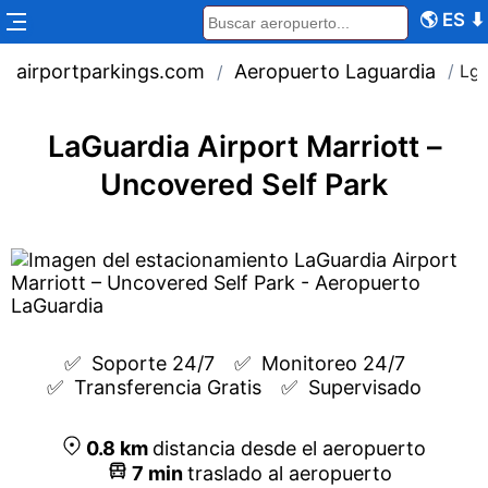
🌎
ES
⬇
airportparkings.com
Aeropuerto Laguardia
/
Lga
/
LaGuardia Airport Marriott –
Uncovered Self Park
✅  
Soporte 24/7
✅  
Monitoreo 24/7
✅  
Transferencia Gratis
✅  
Supervisado
0.8
km
distancia desde el aeropuerto
7
min
traslado al aeropuerto