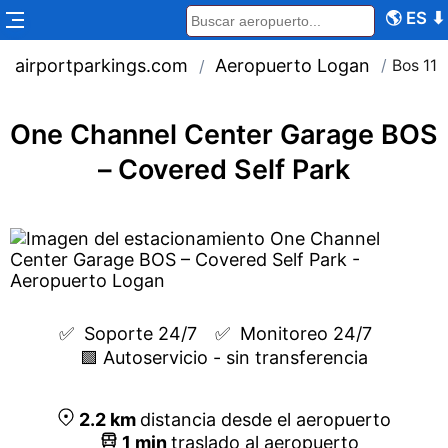
🌎
ES
⬇
airportparkings.com
Aeropuerto Logan
/
Bos 116
/
One Channel Center Garage BOS
– Covered Self Park
✅  
Soporte 24/7
✅  
Monitoreo 24/7
🟩 Autoservicio - sin transferencia
2.2
km
distancia desde el aeropuerto
1
min
traslado al aeropuerto