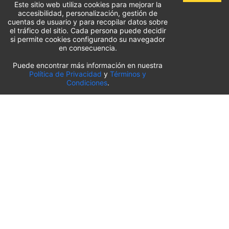
Este sitio web utiliza cookies para mejorar la
accesibilidad, personalización, gestión de
cuentas de usuario y para recopilar datos sobre
el tráfico del sitio. Cada persona puede decidir
si permite cookies configurando su navegador
en consecuencia.
Puede encontrar más información en nuestra
Lista de aparcamientos del aeropuerto
Política de Privacidad
y
Términos y
Condiciones
.
Estados Unidos
⬇️
Aeropuerto Internacional O’Hare de Chicago
(
ORD
)
Aeropuerto Internacional de Sacramento
(
SMF
)
Aeropuerto Internacional de Salt Lake City
(
SLC
)
Aeropuerto Internacional de Pittsburgh
(
PIT
)
Aeropuerto Internacional de Orlando
(
MCO
)
Aeropuerto Internacional de Kansas City
(
MCI
)