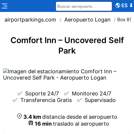
🌎
ES
⬇
airportparkings.com
Aeropuerto Logan
/
Bos 85
/
Comfort Inn – Uncovered Self
Park
✅  
Soporte 24/7
✅  
Monitoreo 24/7
✅  
Transferencia Gratis
✅  
Supervisado
3.4
km
distancia desde el aeropuerto
16
min
traslado al aeropuerto