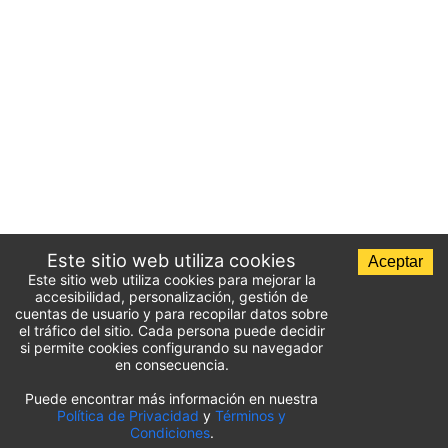
Este sitio web utiliza cookies
Aceptar
Este sitio web utiliza cookies para mejorar la
accesibilidad, personalización, gestión de
cuentas de usuario y para recopilar datos sobre
el tráfico del sitio. Cada persona puede decidir
si permite cookies configurando su navegador
en consecuencia.
Puede encontrar más información en nuestra
Lista de aparcamientos del aeropuerto
Política de Privacidad
y
Términos y
Condiciones
.