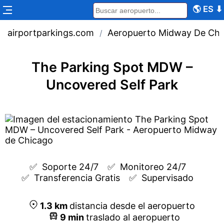
🌎
ES
⬇
airportparkings.com
Aeropuerto Midway De Chi
/
The Parking Spot MDW –
Uncovered Self Park
✅  
Soporte 24/7
✅  
Monitoreo 24/7
✅  
Transferencia Gratis
✅  
Supervisado
1.3
km
distancia desde el aeropuerto
9
min
traslado al aeropuerto