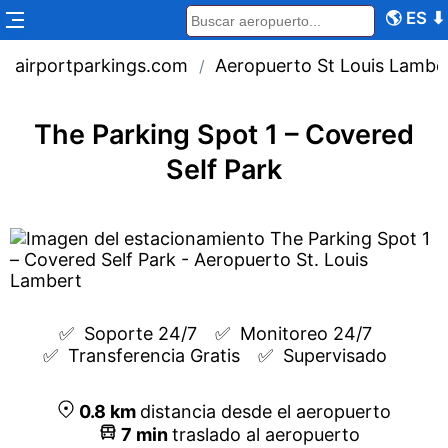
🌎
ES
⬇
airportparkings.com
Aeropuerto St Louis Lambe
/
The Parking Spot 1 – Covered
Self Park
✅  
Soporte 24/7
✅  
Monitoreo 24/7
✅  
Transferencia Gratis
✅  
Supervisado
0.8
km
distancia desde el aeropuerto
7
min
traslado al aeropuerto