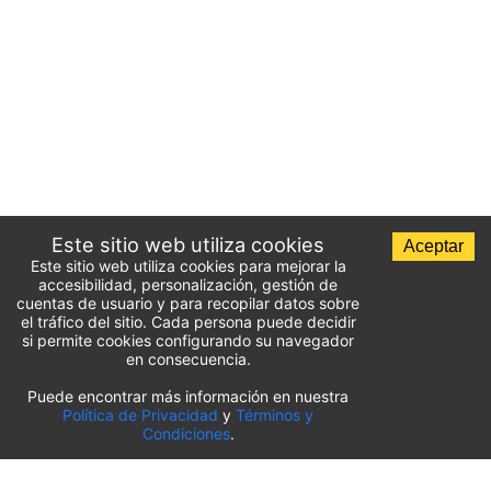
Este sitio web utiliza cookies
Aceptar
Este sitio web utiliza cookies para mejorar la
accesibilidad, personalización, gestión de
cuentas de usuario y para recopilar datos sobre
el tráfico del sitio. Cada persona puede decidir
si permite cookies configurando su navegador
en consecuencia.
Puede encontrar más información en nuestra
Lista de aparcamientos del aeropuerto
Política de Privacidad
y
Términos y
Condiciones
.
Estados Unidos
⬇️