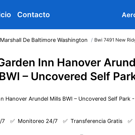
icio
Contacto
Aer
Marshall De Baltimore Washington
/
Bwi 7491 New Rid
 Garden Inn Hanover Arunde
BWI – Uncovered Self Par
/7
✅  
Monitoreo 24/7
✅  
Transferencia Gratis
✅ 