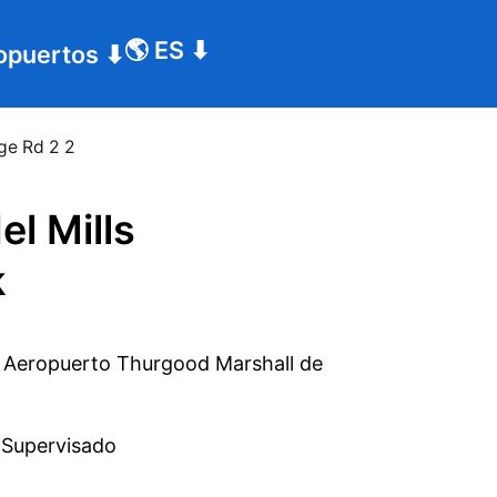
🌎
ES
⬇
opuertos
⬇
ge Rd 2 2
l Mills
k
 
Supervisado