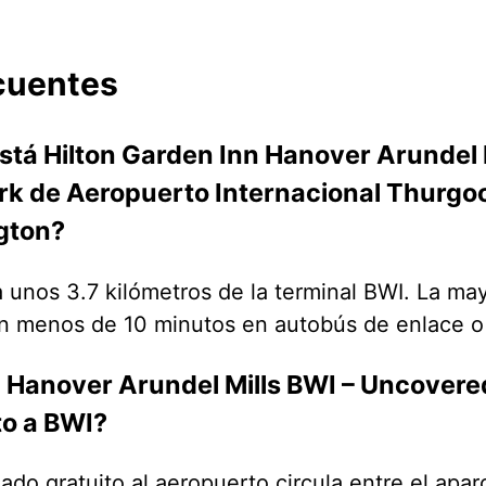
cuentes
stá Hilton Garden Inn Hanover Arundel 
rk de Aeropuerto Internacional Thurgo
gton?
 unos 3.7 kilómetros de la terminal BWI. La may
en menos de 10 minutos en autobús de enlace o
 Hanover Arundel Mills BWI – Uncovered
to a BWI?
lado gratuito al aeropuerto circula entre el apa