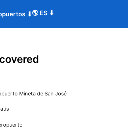
🌎
ES
⬇
opuertos
⬇
ncovered
atis
aeropuerto