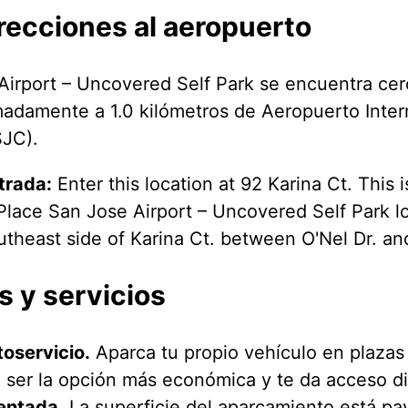
recciones al aeropuerto
Airport – Uncovered Self Park se encuentra cer
adamente a 1.0 kilómetros de Aeropuerto Inter
SJC).
trada:
Enter this location at 92 Karina Ct. This 
 Place San Jose Airport – Uncovered Self Park 
outheast side of Karina Ct. between O'Nel Dr. and
s y servicios
oservicio.
Aparca tu propio vehículo en plazas 
e ser la opción más económica y te da acceso di
entada.
La superficie del aparcamiento está pa