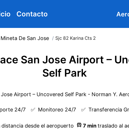
icio
Contacto
Aer
Mineta De San Jose
/
Sjc 82 Karina Cts 2
lace San Jose Airport – U
Self Park
porte 24/7
✅  
Monitoreo 24/7
✅  
Transferencia Gr
m
distancia desde el aeropuerto
7
min
traslado al 