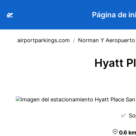
🛫
Página de in
airportparkings.com
Norman Y Aeropuerto 
/
Hyatt P
✅  
So
0.6
k