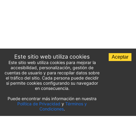
Este sitio web utiliza cookies
Aceptar
Este sitio web utiliza cookies para mejorar la
accesibilidad, personalización, gestión de
cuentas de usuario y para recopilar datos sobre
el tráfico del sitio. Cada persona puede decidir
si permite cookies configurando su navegador
en consecuencia.
Puede encontrar más información en nuestra
Lista de aparcamientos del aeropuerto
Política de Privacidad
y
Términos y
Condiciones
.
Estados Unidos
⬇️
Aeropuerto Internacional O’Hare de Chicago
(
ORD
)