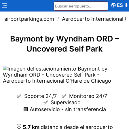
🌎
ES
⬇
airportparkings.com
Aeropuerto Internacional 
/
Baymont by Wyndham ORD –
Uncovered Self Park
✅  
Soporte 24/7
✅  
Monitoreo 24/7
✅  
Supervisado
🟩 Autoservicio - sin transferencia
5.7
km
distancia desde el aeropuerto